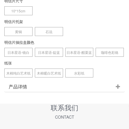
明信片尺寸
10*15cm
明信片托架
黄铜
石说
明信片抽拉盒颜色
日本星语-镜白
日本星语-靛蓝
日本星语-醋栗蓝
咖啡色彩烙
纸张
木棉纯白艺术纸
木棉暖白艺术纸
水彩纸
产品详情
联系我们
CONTACT