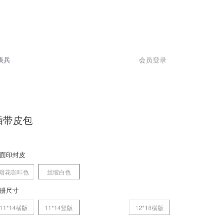
谈兵
会员登录
插带皮包
面印封皮
暗花咖啡色
丝缎白色
册尺寸
11*14横版
11*14竖版
12*18横版