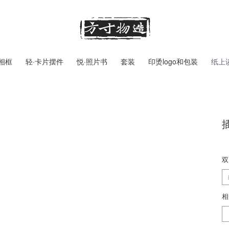
相框
轻·卡片摆件
悦·照片书
套装
印烫logo和包装
纸上
双
相